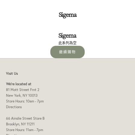
Sigema
Sigema
此系列為空
繼續購物
Visit Us
We're located at
81 Mott Street Frnt 2
New York, NY 10013
Store Hours: 10am - 7pm
Directions
66 Ainslie Street Store B
Brooklyn, NY 11211
Store Hours: 11am - 7pm