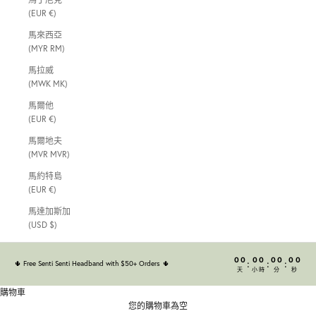
(EUR €)
馬來西亞
(MYR RM)
馬拉威
(MWK MK)
馬爾他
(EUR €)
馬爾地夫
(MVR MVR)
馬約特島
(EUR €)
馬達加斯加
(USD $)
00
00
00
00
:
:
:
🌵
Free Senti Senti Headband with $50+ Orders
🌵
天
小時
分
秒
購物車
您的購物車為空