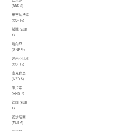
巴貝多
(BBD $)
布吉納法索
(XOF Fr)
希臘 (EUR
€)
幾內亞
(GNF Fr)
幾內亞比索
(XOF Fr)
庫克群島
(NZD $)
庫拉索
(ANG ƒ)
德國 (EUR
€)
愛沙尼亞
(EUR €)