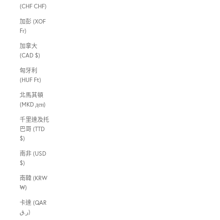
(CHF CHF)
加彭 (XOF
Fr)
加拿大
(CAD $)
匈牙利
(HUF Ft)
北馬其頓
(MKD ден)
千里達及托
巴哥 (TTD
$)
南非 (USD
$)
南韓 (KRW
₩)
卡達 (QAR
ر.ق)