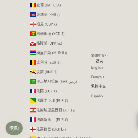
查德 (XAF CFA)
柬埔寨 (KHR ៛)
根息 (GBP £)
格瑞那達 (XCD $)
格陵蘭 (DKK kr.)
模里西斯 (MUR ₨)
繁體中文
語言
比利時 (EUR €)
English
汶萊 (BND $)
Français
沙烏地阿拉伯 (SAR ر.س)
繁體中文
法國 (EUR €)
Español
法屬圭亞那 (EUR €)
法屬玻里尼西亞 (XPF Fr)
法屬聖馬丁 (EUR €)
法羅群島 (DKK kr.)