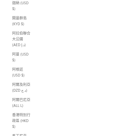
迦納 (USD
$)
開曼群島
(KYD $)
阿拉伯聯合
大公國
(AED د.إ)
阿曼 (USD
$)
阿根廷
(USD $)
阿爾及利亞
(DZD د.ج)
阿爾巴尼亞
(ALL L)
香港特別行
政區 (HKD
$)
馬丁尼克