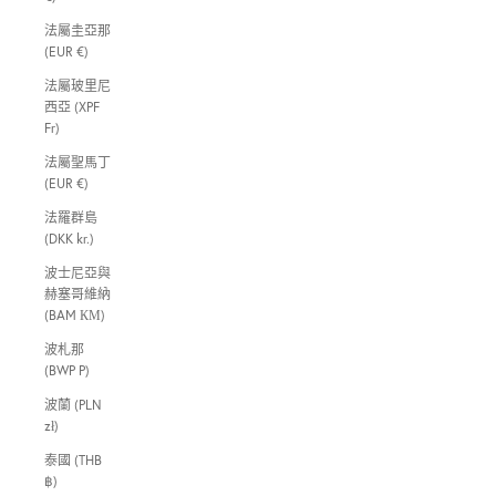
法屬圭亞那
(EUR €)
法屬玻里尼
西亞 (XPF
Fr)
法屬聖馬丁
(EUR €)
法羅群島
(DKK kr.)
波士尼亞與
赫塞哥維納
(BAM КМ)
波札那
(BWP P)
波蘭 (PLN
zł)
泰國 (THB
฿)