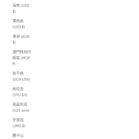
海地 (USD
$)
澤西島
(USD $)
澳洲 (AUD
$)
澳門特別行
政區 (MOP
P)
烏干達
(UGX USh)
烏拉圭
(UYU $U)
烏茲別克
(UZS so'm)
牙買加
(JMD $)
獅子山