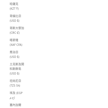
哈薩克
(KZT ₸)
哥倫比亞
(USD $)
哥斯大黎加
(CRC ₡)
喀麥隆
(XAF CFA)
喬治亞
(USD $)
土克斯及開
科斯群島
(USD $)
坦尚尼亞
(TZS Sh)
埃及 (EGP
ج.م)
塞內加爾