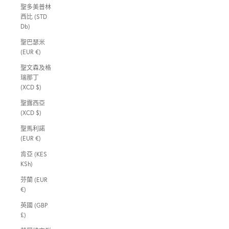
聖多美普林
西比 (STD
Db)
聖巴瑟米
(EUR €)
聖文森及格
瑞那丁
(XCD $)
聖露西亞
(XCD $)
聖馬利諾
(EUR €)
肯亞 (KES
KSh)
芬蘭 (EUR
€)
英國 (GBP
£)