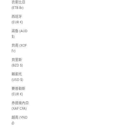
衣索比亞
(ETB Br)
西班牙
(EUR €)
諾魯 (AUD
$)
貝南 (XOF
Fr)
貝里斯
(BZD $)
賴索托
(USD $)
賽普勒斯
(EUR €)
赤道幾內亞
(XAF CFA)
越南 (VND
₫)