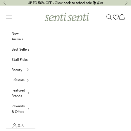
跳至內容
UP TO 50% OFF - Glow back to school sale 📚🍎✏️
上一個
下
senti senti
選單
搜尋
購物車
New
Arrivals
Best Sellers
Staff Picks
Beauty
Lifestyle
Featured
Brands
Rewards
& Offers
登入