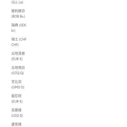
(SLL Le)
玻利維亞
(BOB Bs.)
瑞典 (SEK
kr)
瑞士 (CHF
CHF)
瓜地洛普
(EUR €)
瓜地馬拉
(GTQ Q)
甘比亞
(GMD D)
留尼旺
(EUR €)
百慕達
(USD $)
盧安達