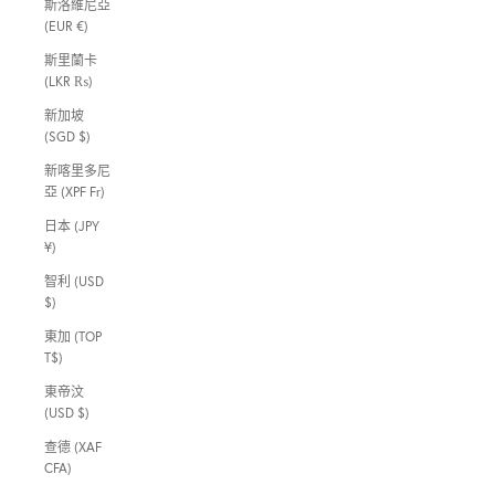
斯洛維尼亞
(EUR €)
斯里蘭卡
(LKR ₨)
新加坡
(SGD $)
新喀里多尼
亞 (XPF Fr)
日本 (JPY
¥)
智利 (USD
$)
東加 (TOP
T$)
東帝汶
(USD $)
查德 (XAF
CFA)