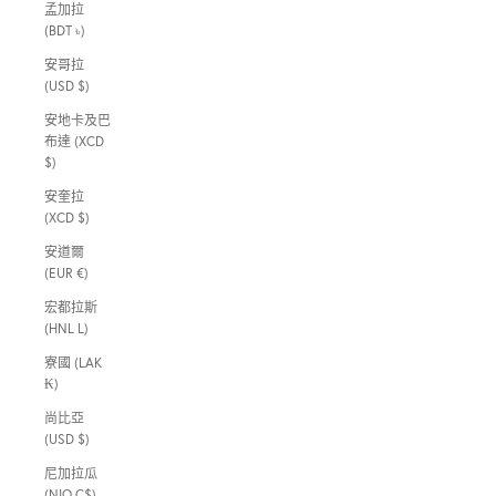
孟加拉
(BDT ৳)
安哥拉
(USD $)
安地卡及巴
布達 (XCD
$)
安奎拉
(XCD $)
安道爾
(EUR €)
宏都拉斯
(HNL L)
寮國 (LAK
₭)
尚比亞
(USD $)
尼加拉瓜
(NIO C$)