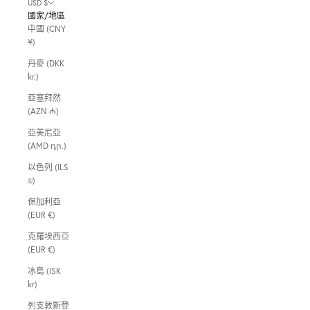
USD $
國家/地區
中國 (CNY
¥)
丹麥 (DKK
kr.)
亞塞拜然
(AZN ₼)
亞美尼亞
(AMD դր.)
以色列 (ILS
₪)
保加利亞
(EUR €)
克羅埃西亞
(EUR €)
冰島 (ISK
kr)
列支敦斯登