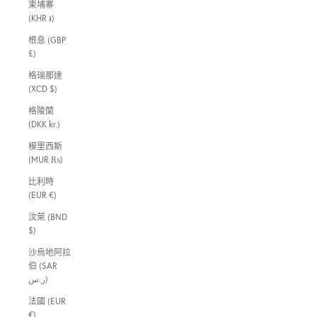
柬埔寨
(KHR ៛)
根息 (GBP
£)
格瑞那達
(XCD $)
格陵蘭
(DKK kr.)
模里西斯
(MUR ₨)
比利時
(EUR €)
汶萊 (BND
$)
沙烏地阿拉
伯 (SAR
ر.س)
法國 (EUR
€)