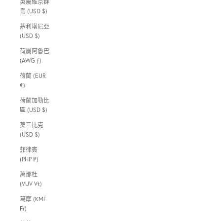
英屬維京群
島 (USD $)
茅利塔尼亞
(USD $)
荷屬阿魯巴
(AWG ƒ)
荷蘭 (EUR
€)
荷蘭加勒比
區 (USD $)
莫三比克
(USD $)
菲律賓
(PHP ₱)
萬那杜
(VUV Vt)
葛摩 (KMF
Fr)