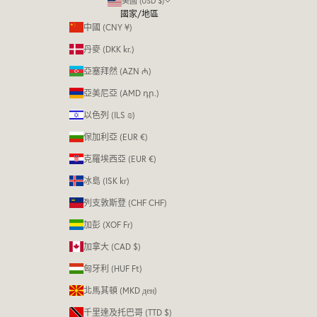
美國 (USD $)
國家/地區
中國 (CNY ¥)
丹麥 (DKK kr.)
亞塞拜然 (AZN ₼)
亞美尼亞 (AMD դր.)
以色列 (ILS ₪)
保加利亞 (EUR €)
克羅埃西亞 (EUR €)
冰島 (ISK kr)
列支敦斯登 (CHF CHF)
加彭 (XOF Fr)
加拿大 (CAD $)
匈牙利 (HUF Ft)
北馬其頓 (MKD ден)
千里達及托巴哥 (TTD $)