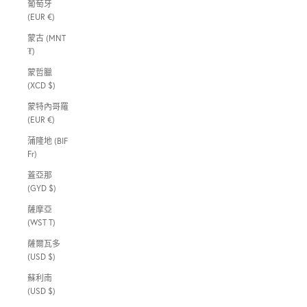
葡萄牙
(EUR €)
蒙古 (MNT
₮)
蒙哲臘
(XCD $)
蒙特內哥羅
(EUR €)
蒲隆地 (BIF
Fr)
蓋亞那
(GYD $)
薩摩亞
(WST T)
薩爾瓦多
(USD $)
蘇利南
(USD $)