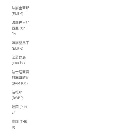
法屬圭亞那
(EUR €)
法屬玻里尼
西亞 (XPF
Fr)
法屬聖馬丁
(EUR €)
法羅群島
(DKK kr.)
波士尼亞與
赫塞哥維納
(BAM КМ)
波札那
(BWP P)
波蘭 (PLN
zł)
泰國 (THB
฿)