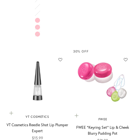
07 Shy Guava
08 Lovely Raspberry
09 Heartful Mulberry
10 Blossom Pink
11 Bubbles Pink
12 Buttercup Pink
30% OFF
加入購物車
選擇選項
VT COSMETICS
FWEE
VT Cosmetics Reedle Shot Lip Plumper
FWEE *Keyring Set* Lip & Cheek
Expert
Blurry Pudding Pot
促銷價
$15.99