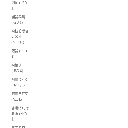
迦納 (USD
$)
開曼群島
(KYD $)
阿拉伯聯合
大公國
(AED د.إ)
阿曼 (USD
$)
阿根廷
(USD $)
阿爾及利亞
(DZD د.ج)
阿爾巴尼亞
(ALL L)
香港特別行
政區 (HKD
$)
馬丁尼克