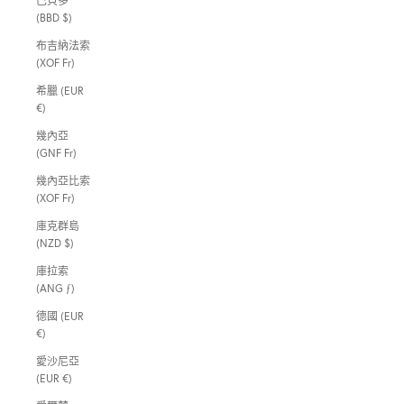
巴貝多
(BBD $)
布吉納法索
(XOF Fr)
希臘 (EUR
€)
幾內亞
(GNF Fr)
幾內亞比索
(XOF Fr)
庫克群島
(NZD $)
庫拉索
(ANG ƒ)
德國 (EUR
€)
愛沙尼亞
(EUR €)