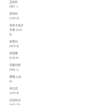
孟加拉
(BDT ৳)
安哥拉
(USD $)
安地卡及巴
布達 (XCD
$)
安奎拉
(XCD $)
安道爾
(EUR €)
宏都拉斯
(HNL L)
寮國 (LAK
₭)
尚比亞
(USD $)
尼加拉瓜
(NIO C$)