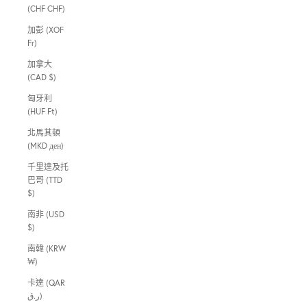
(CHF CHF)
加彭 (XOF
Fr)
加拿大
(CAD $)
匈牙利
(HUF Ft)
北馬其頓
(MKD ден)
千里達及托
巴哥 (TTD
$)
南非 (USD
$)
南韓 (KRW
₩)
卡達 (QAR
ر.ق)