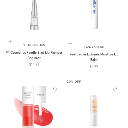
加入購物車
加入購物車
VT COSMETICS
REAL BARRIER
VT Cosmetics Reedle Shot Lip Plumper
Real Barrier Extreme Moisture Lip
Beginner
Balm
促銷價
$14.99
促銷價
$8.99
20% OFF