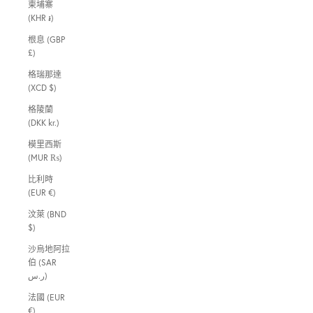
柬埔寨
(KHR ៛)
根息 (GBP
£)
格瑞那達
(XCD $)
格陵蘭
(DKK kr.)
模里西斯
(MUR ₨)
比利時
(EUR €)
汶萊 (BND
$)
沙烏地阿拉
伯 (SAR
ر.س)
法國 (EUR
€)