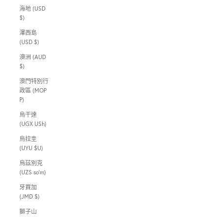
海地 (USD
$)
澤西島
(USD $)
澳洲 (AUD
$)
澳門特別行
政區 (MOP
P)
烏干達
(UGX USh)
烏拉圭
(UYU $U)
烏茲別克
(UZS so'm)
牙買加
(JMD $)
獅子山