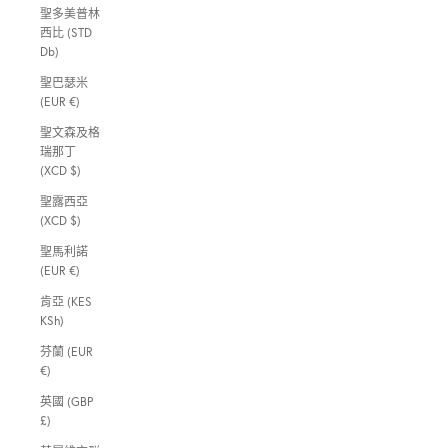
聖多美普林
西比 (STD
Db)
聖巴瑟米
(EUR €)
聖文森及格
瑞那丁
(XCD $)
聖露西亞
(XCD $)
聖馬利諾
(EUR €)
肯亞 (KES
KSh)
芬蘭 (EUR
€)
英國 (GBP
£)