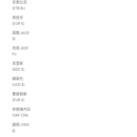
衣索比亞
(ETB Br)
西班牙
(EUR €)
諾魯 (AUD
$)
貝南 (XOF
Fr)
貝里斯
(BZD $)
賴索托
(USD $)
賽普勒斯
(EUR €)
赤道幾內亞
(XAF CFA)
越南 (VND
₫)