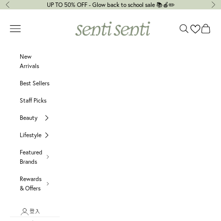
跳至內容
UP TO 50% OFF - Glow back to school sale 📚🍎✏️
上一個
下
senti senti
選單
搜尋
購物車
New
Arrivals
Best Sellers
Staff Picks
Beauty
Lifestyle
Featured
Brands
Rewards
& Offers
登入