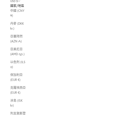
USD $
國家/地區
中國 (CNY
¥)
丹麥 (DKK
kr.)
亞塞拜然
(AZN ₼)
亞美尼亞
(AMD դր.)
以色列 (ILS
₪)
保加利亞
(EUR €)
克羅埃西亞
(EUR €)
冰島 (ISK
kr)
列支敦斯登