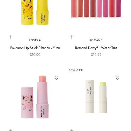
加入購物車
選擇選項
LOVISIA
ROMAND
Pokemon Lip Stick Pikachu - Yuzu
Romand Dewyful Water Tint
促銷價
促銷價
$10.00
$15.99
50% OFF