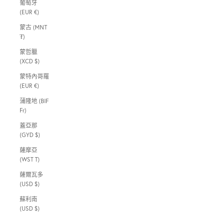
葡萄牙
(EUR €)
蒙古 (MNT
₮)
蒙哲臘
(XCD $)
蒙特內哥羅
(EUR €)
蒲隆地 (BIF
Fr)
蓋亞那
(GYD $)
薩摩亞
(WST T)
薩爾瓦多
(USD $)
蘇利南
(USD $)