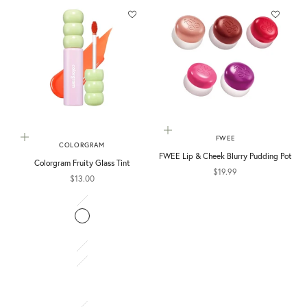
選擇選項
選擇選項
FWEE
COLORGRAM
FWEE Lip & Cheek Blurry Pudding Pot
Colorgram Fruity Glass Tint
促銷價
$19.99
促銷價
$13.00
Color
00 Pearl Gloss
01 Flashing Apricot
02 Dewy Grapefruit
03 Soda Cool Peach
04 Adorable Berry
05 Sweet Persimmon
06 Joyful Tomato