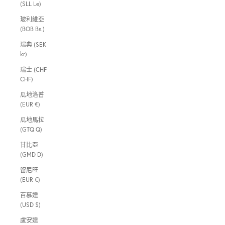
(SLL Le)
玻利維亞
(BOB Bs.)
瑞典 (SEK
kr)
瑞士 (CHF
CHF)
瓜地洛普
(EUR €)
瓜地馬拉
(GTQ Q)
甘比亞
(GMD D)
留尼旺
(EUR €)
百慕達
(USD $)
盧安達