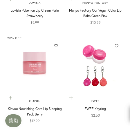
加入購物車
加入購物車
LOVISIA
MANYO FACTORY
Lovisia Pokemon Lip Cream Purin
Manyo Factory Our Vegan Color Lip
Strawberry
Balm Green Pink
促銷價
促銷價
$9.99
$10.99
20% OFF
加入購物車
加入購物車
KLAVUU
FWEE
Klavuu Nourishing Care Lip Sleeping
FWEE Keyring
Pack Berry
促銷價
$2.50
促銷價
$12.99