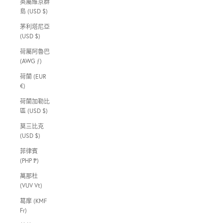
英屬維京群
島 (USD $)
茅利塔尼亞
(USD $)
荷屬阿魯巴
(AWG ƒ)
荷蘭 (EUR
€)
荷蘭加勒比
區 (USD $)
莫三比克
(USD $)
菲律賓
(PHP ₱)
萬那杜
(VUV Vt)
葛摩 (KMF
Fr)