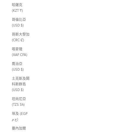
哈薩克
(KZT ₸)
哥倫比亞
(USD $)
哥斯大黎加
(CRC ₡)
喀麥隆
(XAF CFA)
喬治亞
(USD $)
土克斯及開
科斯群島
(USD $)
坦尚尼亞
(TZS Sh)
埃及 (EGP
ج.م)
塞內加爾