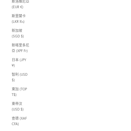
斯洛維尼亞
(EUR €)
斯里蘭卡
(LKR ₨)
新加坡
(SGD $)
新喀里多尼
亞 (XPF Fr)
日本 (JPY
¥)
智利 (USD
$)
東加 (TOP
T$)
東帝汶
(USD $)
查德 (XAF
CFA)