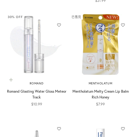
促銷價
$21.99
30% OFF
已售完
加入購物車
ROMAND
MENTHOLATUM
Romand Glasting Water Gloss Meteor
Mentholatum Melty Cream Lip Balm
Track
Rich Honey
促銷價
促銷價
$10.99
$7.99