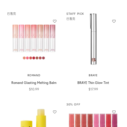
已售完
STAFF PICK
已售完
ROMAND
BRAYE
Romand Glasting Melting Balm
BRAYE Thin Glow Tint
促銷價
促銷價
$10.99
$17.99
30% OFF