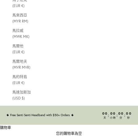
(EUR €)
馬來西亞
(MYR RM)
馬拉威
(MWK MK)
馬爾他
(EUR €)
馬爾地夫
(MVR MVR)
馬約特島
(EUR €)
馬達加斯加
(USD $)
00
00
00
00
:
:
:
🌵
Free Senti Senti Headband with $50+ Orders
🌵
天
小時
分
秒
購物車
您的購物車為空