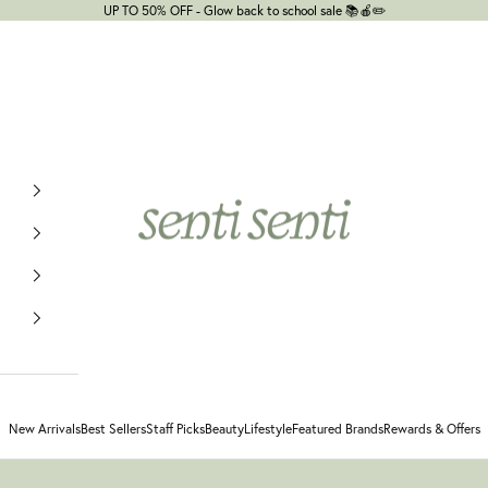
UP TO 50% OFF - Glow back to school sale 📚🍎✏️
senti senti
New Arrivals
Best Sellers
Staff Picks
Beauty
Lifestyle
Featured Brands
Rewards & Offers