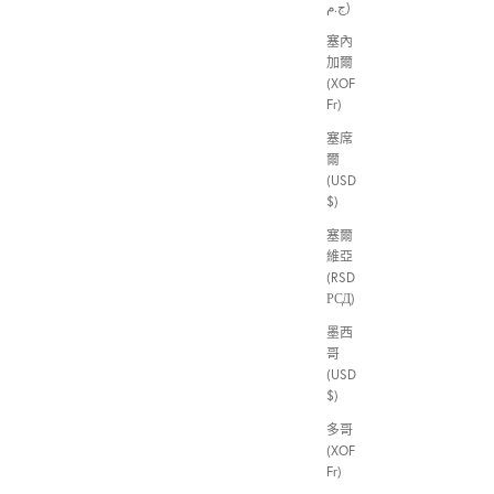
ج.م)
塞內
加爾
(XOF
Fr)
塞席
爾
(USD
$)
塞爾
維亞
(RSD
РСД)
墨西
哥
(USD
$)
多哥
(XOF
Fr)