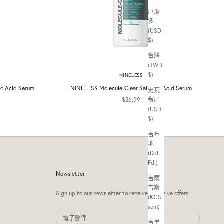
厄瓜
多
(USD
$)
台灣
(TWD
$)
NINELESS
ic Acid Serum
NINELESS Molecule-Clear Salicylic Acid Serum
史瓦
促銷價
$26.99
帝尼
(USD
$)
吉布
地
(DJF
Fdj)
Newsletter
吉爾
吉斯
Sign up to our newsletter to receive exclusive offers.
(KGS
som)
吉里