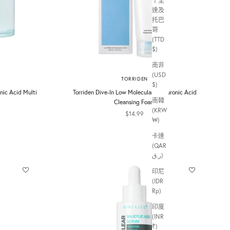
千里
達及
托巴
哥
(TTD
$)
南非
(USD
TORRIDEN
$)
nic Acid Multi
Torriden Dive-In Low Molecular Hyaluronic Acid
南韓
Cleansing Foam
(KRW
促銷價
$14.99
₩)
卡達
(QAR
ر.ق)
印尼
(IDR
Rp)
印度
(INR
₹)