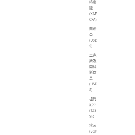
喀麥
隆
(XAF
CFA)
喬治
亞
(USD
$)
土克
斯及
開科
斯群
島
(USD
$)
坦尚
尼亞
(TZS
Sh)
埃及
(EGP