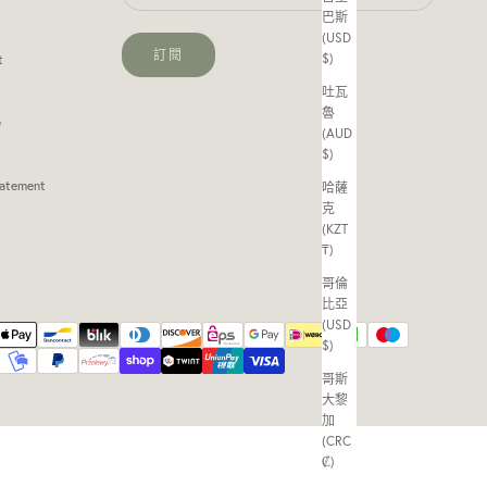
巴斯
(USD
訂閱
$)
t
吐瓦
魯
e
(AUD
$)
tatement
哈薩
克
(KZT
₸)
哥倫
比亞
(USD
$)
哥斯
大黎
加
(CRC
₡)