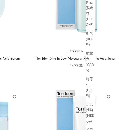
列支
敦斯
登
(CHF
CHF)
加彭
(XOF
Fr)
TORRIDEN
加拿
ic Acid Serum
Torriden Dive-in Low-Molecular Hyaluronic Acid Toner
大
(CAD
促銷價
$9.99 起
$)
匈牙
利
(HUF
Ft)
北馬
其頓
(MKD
ден)