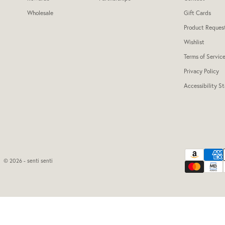
Wholesale
Gift Cards
Product Reques
Wishlist
Terms of Servic
Privacy Policy
Accessibility S
© 2026 - senti senti