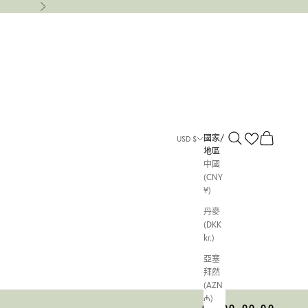
下一個
搜尋
購物車
國家/
USD $
地區
中國
(CNY
¥)
丹麥
(DKK
kr.)
亞塞
拜然
(AZN
₼)
00
00
00
00