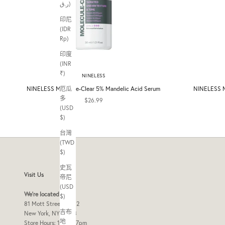
ر.ق)
印尼
(IDR
Rp)
印度
(INR
₹)
NINELESS
NINELESS Molecule-Clear 5% Mandelic Acid Serum
NINELESS Mo
厄瓜
多
促銷價
$26.99
(USD
$)
台灣
(TWD
$)
史瓦
Visit Us
帝尼
(USD
We're located at
$)
81 Mott Street Frnt 2
吉布
New York, NY 10013
地
Store Hours: 10am - 7pm