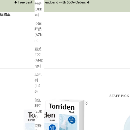
🌵
Free Senti Senti Headband with $50+ Orders
🌵
丹麥
(DKK
購物車
kr.)
亞塞
拜然
(AZN
₼)
亞美
尼亞
(AMD
դր.)
以色
列
(ILS
₪)
STAFF PICK
保加
利亞
(EUR
€)
克羅