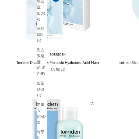
埃西
亞
(EUR
€)
冰島
(ISK
kr)
列支
TORRIDEN
敦斯
登
Torriden Dive-in Low Molecule Hyaluronic Acid Mask
Isntree Ultr
(CHF
促銷價
$3.50 起
CHF)
加彭
(XOF
Fr)
加拿
大
(CAD
$)
匈牙
利