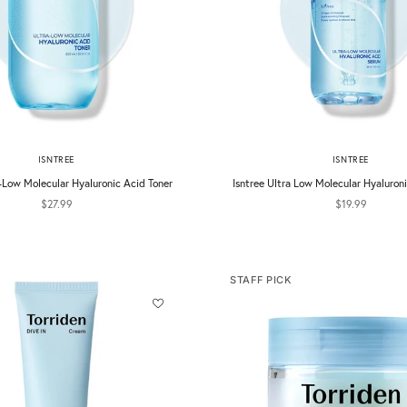
ISNTREE
ISNTREE
a-Low Molecular Hyaluronic Acid Toner
Isntree Ultra Low Molecular Hyaluron
促銷價
促銷價
$27.99
$19.99
STAFF PICK